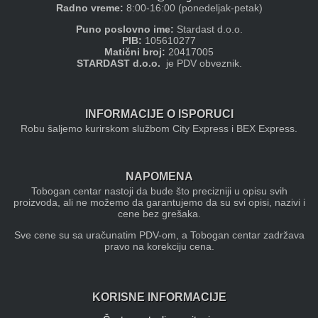
Radno vreme:
8:00-16:00 (ponedeljak-petak)
Puno poslovno ime:
Stardast d.o.o.
PIB:
105610277
Matični broj:
20417005
STARDAST d.o.o.
je PDV obveznik.
INFORMACIJE O ISPORUCI
Robu šaljemo kurirskom službom City Express i BEX Express.
NAPOMENA
Tobogan centar nastoji da bude što precizniji u opisu svih
proizvoda, ali ne možemo da garantujemo da su svi opisi, nazivi i
cene bez grešaka.
Sve cene su sa uračunatim PDV-om, a Tobogan centar zadržava
pravo na korekciju cena.
KORISNE INFORMACIJE