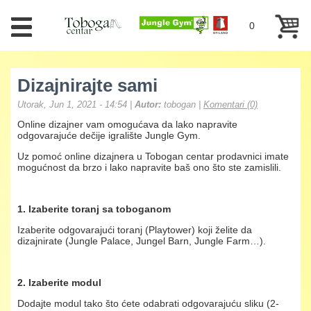
Skip to main content
0
YOU ARE HERE
Dizajnirajte sami
Utorak, Jun 1, 2021 - 14:54 |
Autor:
tobogan
|
Komentari (0)
Online dizajner vam omogućava da lako napravite
odgovarajuće dečije igralište Jungle Gym.
Uz pomoć online dizajnera u Tobogan centar prodavnici imate
mogućnost da brzo i lako napravite baš ono što ste zamislili.
1. Izaberite toranj sa toboganom
Izaberite odgovarajući toranj (Playtower) koji želite da
dizajnirate (Jungle Palace, Jungel Barn, Jungle Farm…).
2. Izaberite modul
Dodajte modul tako što ćete odabrati odgovarajuću sliku (2-