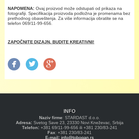
NAPOMENA:
Ovaj proizvod može odstupati od prikaza na
fotografiji. Specifikacija proizvoda podložna je promenama bez
prethodnog obaveštenja. Za više informacija obratite se na
telefon 069/11-99-656.
ZAPOČNITE DIZAJN. BUDITE KREATIVNI!
INFO
Naziv firme
: STARDAST d.o.o.
Adresa:
Svetog Save 23, 23330 Novi Kneževac, Srbija
Telefon:
+381 69/11-99-656 ili +381 230/83-241
Fax
: +381 230/83-241
E-mail:
info@tobogan.rs